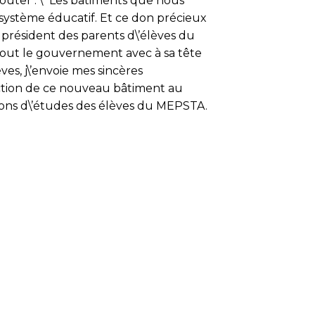
jouter : \” Les bâtiments que nous
 système éducatif. Et ce don précieux
, président des parents d\’élèves du
 tout le gouvernement avec à sa tête
es, j\’envoie mes sincères
ction de ce nouveau bâtiment au
tions d\’études des élèves du MEPSTA.