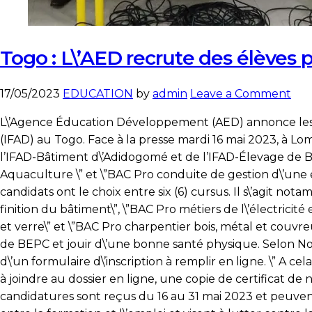
Togo : L\’AED recrute des élèves 
on
17/05/2023
EDUCATION
by
admin
Leave a Comment
Tog
L\’Agence Éducation Développement (AED) annonce les c
:
(IFAD) au Togo. Face à la presse mardi 16 mai 2023, à L
L\’
l’IFAD-Bâtiment d\’Adidogomé et de l’IFAD-Élevage de Bar
rec
Aquaculture \” et \”BAC Pro conduite de gestion d\’une e
des
candidats ont le choix entre six (6) cursus. Il s\’agit 
élè
finition du bâtiment\”, \”BAC Pro métiers de l\’électrici
pou
et verre\” et \”BAC Pro charpentier bois, métal et couvre
les
de BEPC et jouir d\’une bonne santé physique. Selon No
IFA
d\’un formulaire d\’inscription à remplir en ligne. \” A cel
à joindre au dossier en ligne, une copie de certificat de 
candidatures sont reçus du 16 au 31 mai 2023 et peuvent