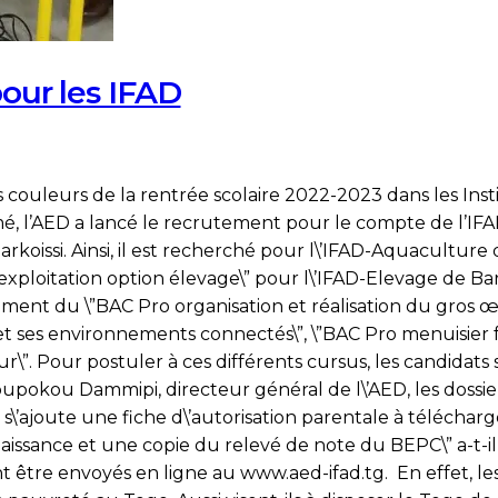
pour les IFAD
o
ouleurs de la rentrée scolaire 2022-2023 dans les Inst
omé, l’AED a lancé le recrutement pour le compte de l’I
AED
koissi. Ainsi, il est recherché pour l\’IFAD-Aquaculture 
rute
xploitation option élevage\” pour l\’IFAD-Elevage de Bark
notamment du \”BAC Pro organisation et réalisation du gro
ves
té et ses environnements connectés\”, \”BAC Pro menuisier 
r
ur\”. Pour postuler à ces différents cursus, les candidats
upokou Dammipi, directeur général de l\’AED, les dossi
D
a s\’ajoute une fiche d\’autorisation parentale à télécharge
naissance et une copie du relevé de note du BEPC\” a-t-il i
 être envoyés en ligne au www.aed-ifad.tg. En effet, les