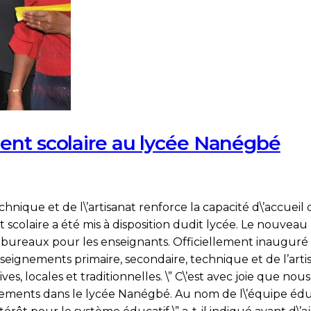
ent scolaire au lycée Nanégbé
è-
chnique et de l\’artisanat renforce la capacité d\’accu
vé
scolaire a été mis à disposition dudit lycée. Le nouveau
de bureaux pour les enseignants. Officiellement inaugur
nseignements primaire, secondaire, technique et de l’art
es, locales et traditionnelles. \” C\’est avec joie que n
uveau
ignements dans le lycée Nanégbé. Au nom de l\’équipe é
iment