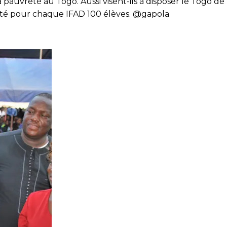
 la pauvreté au Togo. Aussi visent-ils à disposer le Togo
ruté pour chaque IFAD 100 élèves. @gapola