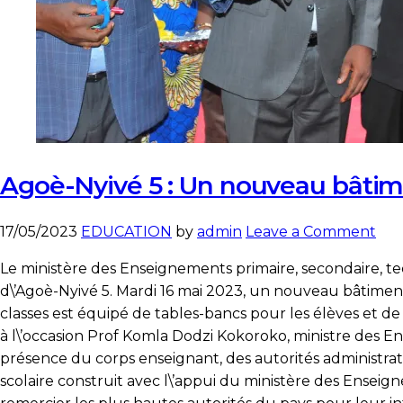
Agoè-Nyivé 5 : Un nouveau bâtim
on
17/05/2023
EDUCATION
by
admin
Leave a Comment
Ago
Le ministère des Enseignements primaire, secondaire, te
Nyi
d\’Agoè-Nyivé 5. Mardi 16 mai 2023, un nouveau bâtiment 
5
classes est équipé de tables-bancs pour les élèves et 
:
à l\’occasion Prof Komla Dodzi Kokoroko, ministre des E
Un
présence du corps enseignant, des autorités administrativ
no
scolaire construit avec l\’appui du ministère des Ense
bât