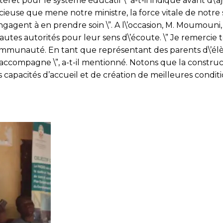
érêt pour le système éducatif \” a-t-il indiqué avant d\’a
aire
ieuse que mene notre ministre, la force vitale de notre
engagent à en prendre soin \”. A l\’occasion, M. Moumouni
ée
utes autorités pour leur sens d\’écoute. \” Je remercie
négbé
 communauté. En tant que représentant des parents d\’élèv
ccompagne \”, a-t-il mentionné. Notons que la constru
s capacités d’accueil et de création de meilleures condi