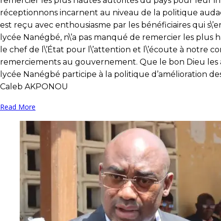
remercier les plus hautes autorités du pays pour leur int
scol
réceptionnons incarnent au niveau de la politique audac
au
est reçu avec enthousiasme par les bénéficiaires qui s\’
lyc
lycée Nanégbé, n\’a pas manqué de remercier les plus ha
Na
le chef de l\’État pour l\’attention et l\’écoute à notre
remerciements au gouvernement. Que le bon Dieu les a
lycée Nanégbé participe à la politique d’amélioration de
Caleb AKPONOU
Read More