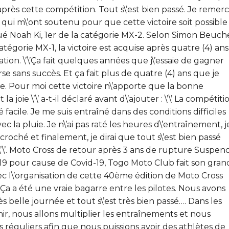
près cette compétition. Tout s\’est bien passé. Je remerc
qui m\’ont soutenu pour que cette victoire soit possible
diqué Noah Ki, 1er de la catégorie MX-2. Selon Simon Beuch
catégorie MX-1, la victoire est acquise après quatre (4) ans
tion. \’\’Ça fait quelques années que j\’essaie de gagner
se sans succès. Et ça fait plus de quatre (4) ans que je
e. Pour moi cette victoire n\’apporte que la bonne
a joie \’\’ a-t-il déclaré avant d\’ajouter : \’\’ La compétiti
té facile. Je me suis entraîné dans des conditions difficiles
ec la pluie. Je n\’ai pas raté les heures d\’entraînement, j
croché et finalement, je dirai que tout s\’est bien passé
\’\’. Moto Cross de retour après 3 ans de rupture Suspen
19 pour cause de Covid-19, Togo Moto Club fait son gran
c l\’organisation de cette 40ème édition de Moto Cross
’\’Ça a été une vraie bagarre entre les pilotes. Nous avons
s belle journée et tout s\’est très bien passé…. Dans les
nir, nous allons multiplier les entraînements et nous
s réguliers afin que nous puissions avoir des athlètes de