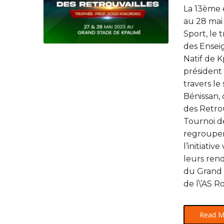
La 13ème 
au 28 mai 
Sport, le 
des Enseig
Natif de 
président
travers le 
Bénissan,
des Retrou
Tournoi d
regrouper 
l’initiativ
leurs ren
du Grand 
de l\’AS 
Read M