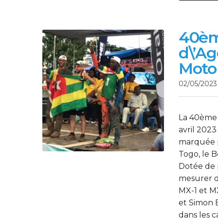
40èm
d\’Ag
Moto
02/05/2023
La 40ème 
avril 2023
marquée p
Togo, le B
Dotée de p
mesurer da
MX-1 et M
et Simon 
dans les c