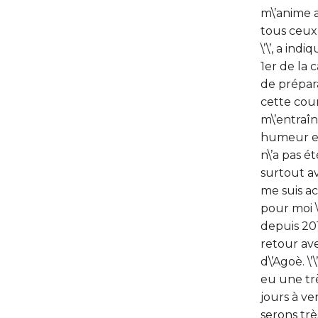
m\’anime a
tous ceux 
\’\’, a in
1er de la 
de prépara
cette cour
m\’entraîn
humeur et l
n\’a pas é
surtout av
me suis ac
pour moi 
depuis 20
retour ave
d\’Agoè. \
eu une trè
jours à ve
serons trè