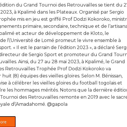
édition du Grand Tournoi des Retrouvailles se tient du 2
2023, à Kpalimé dans les Plateaux. Organisé par Sergio
trophée mis en jeu est griffé Prof Dodzi Kokoroko, minist
nements primaire, secondaire, technique et de l’artisana
Kpalimé et acteur de développement de Kloto, le
 de l\’Université de Lomé promeut le vivre ensemble à
sport. « Il est le parrain de l’édition 2023 », a déclaré Ser
 directeur de Sergio Sport et promoteur du Grand Tourn
vailles. Ainsi, du 27 au 28 mai 2023, à Kpalimé, le Grand
es Retrouvailles Trophée Prof Dodzi Kokoroko va
huit (8) équipes des vieilles gloires. Selon M. Bénissan,
e vise à célébrer les vieilles gloires du football togolais et
dre les hommages mérités. Notons que la dernière éditio
Tournoi des Retrouvailles remonte en 2019 avec le sacr
Royale d\’Amadahomé. @gapola
ore