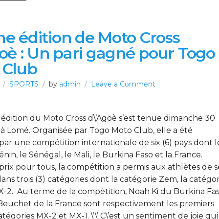
e édition de Moto Cross
oè : Un pari gagné pour Togo
 Club
SPORTS
by
admin
Leave a Comment
édition du Moto Cross d\’Agoè s’est tenue dimanche 30
 à Lomé. Organisée par Togo Moto Club, elle a été
ar une compétition internationale de six (6) pays dont l
énin, le Sénégal, le Mali, le Burkina Faso et la France.
rix pour tous, la compétition a permis aux athlètes de s
ns trois (3) catégories dont la catégorie Zem, la catégor
X-2. Au terme de la compétition, Noah Ki du Burkina Fa
Beuchet de la France sont respectivement les premiers
atégories MX-2 et MX-1. \’\’ C\’est un sentiment de joie qui