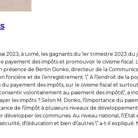
ts
ai 2023, à Lomé, les gagnants du 1er trimestre 2023 du j
z
r le payement des impôts et promouvoir le civisme fiscal.
en présence de Bertin Donko, directeur de la Communicat
foncière et de l’enregistrement. \” A l\’endroit de la po
me
n du payement des impôts, sur le civisme fiscal et surto
 à consentir volontairement au paiement des impôts\”, a i
nants
yer les impôts ? Selon M. Donko, l\’importance du paie
portance de l\’impôt à plusieurs niveaux de développem
 développer les communes. Au niveau national, l\’État 
urité, d\’éducation et bien d\’autres \” a-t-il expliqué. 