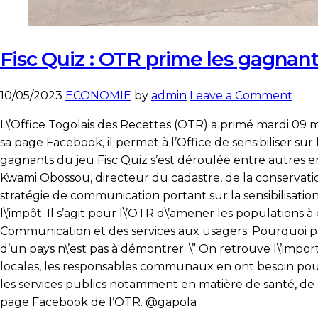
Fisc Quiz : OTR prime les gagnan
on
10/05/2023
ECONOMIE
by
admin
Leave a Comment
Fisc
L\’Office Togolais des Recettes (OTR) a primé mardi 09 m
Qui
sa page Facebook, il permet à l’Office de sensibiliser su
:
gagnants du jeu Fisc Quiz s’est déroulée entre autres 
OTR
Kwami Obossou, directeur du cadastre, de la conservation 
pri
stratégie de communication portant sur la sensibilisatio
les
l\’impôt. Il s’agit pour l\’OTR d\’amener les populations
gag
Communication et des services aux usagers. Pourquoi pa
d’un pays n\’est pas à démontrer. \” On retrouve l\’im
locales, les responsables communaux en ont besoin pour
les services publics notamment en matière de santé, de séc
page Facebook de l’OTR. @gapola