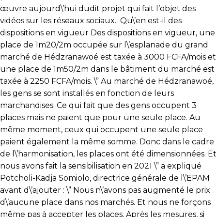
de
œuvre aujourd\’hui dudit projet qui fait l’objet des
pla
vidéos sur les réseaux sociaux. Qu\’en est-il des
dispositions en vigueur Des dispositions en vigueur, une
place de 1m20/2m occupée sur l\’esplanade du grand
marché de Hédzranawoé est taxée à 3000 FCFA/mois et
une place de 1m50/2m dans le bâtiment du marché est
taxée à 2250 FCFA/mois. \” Au marché de Hédzranawoé,
les gens se sont installés en fonction de leurs
marchandises. Ce qui fait que des gens occupent 3
places mais ne paient que pour une seule place. Au
même moment, ceux qui occupent une seule place
paient également la même somme. Donc dans le cadre
de l\’harmonisation, les places ont été dimensionnées. Et
nous avons fait la sensibilisation en 2021 \” a expliqué
Potcholi-Kadja Somiolo, directrice générale de l\’EPAM
avant d\’ajouter : \” Nous n\’avons pas augmenté le prix
d\’aucune place dans nos marchés. Et nous ne forçons
même pas à accepter les places. Après les mesures, si