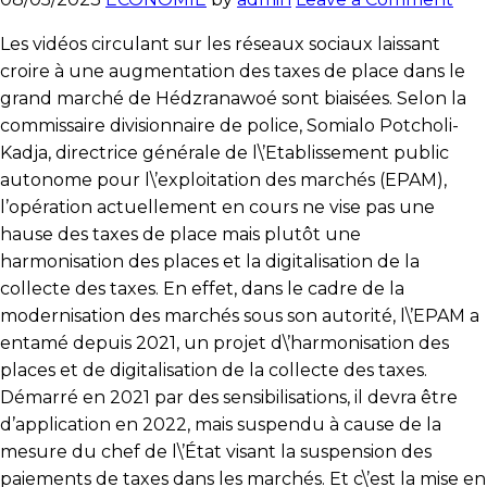
Mar
Les vidéos circulant sur les réseaux sociaux laissant
de
croire à une augmentation des taxes de place dans le
Héd
grand marché de Hédzranawoé sont biaisées. Selon la
:
commissaire divisionnaire de police, Somialo Potcholi-
Les
Kadja, directrice générale de l\’Etablissement public
expl
autonome pour l\’exploitation des marchés (EPAM),
de
l’opération actuellement en cours ne vise pas une
la
hause des taxes de place mais plutôt une
DG
harmonisation des places et la digitalisation de la
de
collecte des taxes. En effet, dans le cadre de la
l’E
modernisation des marchés sous son autorité, l\’EPAM a
sur
entamé depuis 2021, un projet d\’harmonisation des
la
places et de digitalisation de la collecte des taxes.
sup
Démarré en 2021 par des sensibilisations, il devra être
aug
d’application en 2022, mais suspendu à cause de la
des
mesure du chef de l\’État visant la suspension des
tax
paiements de taxes dans les marchés. Et c\’est la mise en